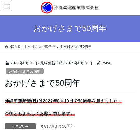
コ
ナ
ン
ビ
テ
ゲ
ン
ー
おかげさまで50周年
ツ
シ
へ
ョ
ス
ン
HOME
おかげさまで50周年
おかげさまで50周年
キ
に
ッ
移
プ
動
2022年8月10日
/ 最終更新日時 :
2025年8月18日
itotaru
おかげさまで50周年
おかげさまで50周年
沖縄海運産業(株)は2022年8月10日で50周年を迎えました
。
今後ともよろしくお願い致します。
おかげさまで50周年
カテゴリー