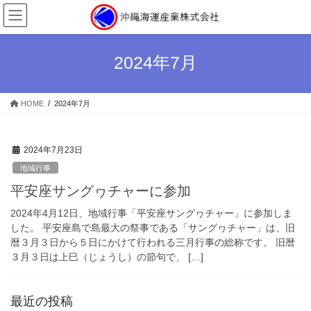
コ
ナ
ン
ビ
テ
ゲ
ン
ー
2024年7月
ツ
シ
へ
ョ
ス
ン
HOME
2024年7月
キ
に
ッ
移
プ
動
2024年7月23日
地域行事
平安座サングヮチャーに参加
2024年4月12日、地域行事「平安座サングヮチャー」に参加しま
した。 平安座島で島最大の祭事である「サングヮチャー」は、旧
暦３月３日から５日にかけて行われる三月行事の総称です。 旧暦
３月３日は上巳（じょうし）の節句で、 […]
最近の投稿